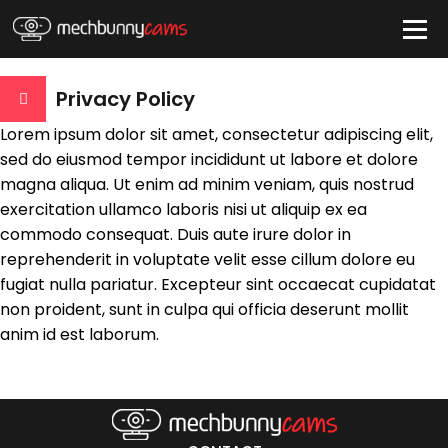
IDE
Privacy Policy
Lorem ipsum dolor sit amet, consectetur adipiscing elit,
sed do eiusmod tempor incididunt ut labore et dolore
QUICK LINKS
magna aliqua. Ut enim ad minim veniam, quis nostrud
exercitation ullamco laboris nisi ut aliquip ex ea
atus
Live/Online
Offline
commodo consequat. Duis aute irure dolor in
nder
reprehenderit in voluptate velit esse cillum dolore eu
Couple
Female
Male
Trans
fugiat nulla pariatur. Excepteur sint occaecat cupidatat
Age
non proident, sunt in culpa qui officia deserunt mollit
18-19
20-29
30-39
40-49
50-59
60+
anim id est laborum.
ags
nicity
White
Black
Asian
Latino
East-Indian
Native
Islander
Other
 Color
Blonde
Red
Brown
Black
Grey
White
Auburn